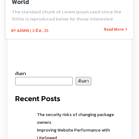
World
The standard chunk of Lorem Ipsum used since the
1500s is reproduced below for those interested.
Read More
BY
ADMIN
|
2
มี.ค., 25
ค้นหา
ค้นหา
Recent Posts
The security risks of changing package
owners
Improving Website Performance with
LiteSpeed