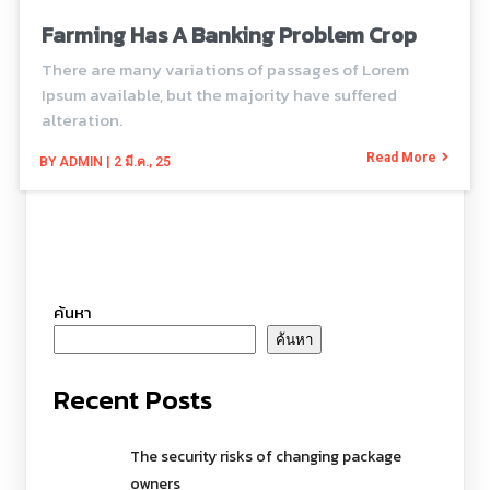
Farming Has A Banking Problem Crop
There are many variations of passages of Lorem
Ipsum available, but the majority have suffered
alteration.
Read More
BY
ADMIN
|
2
มี.ค., 25
ค้นหา
ค้นหา
Recent Posts
The security risks of changing package
owners