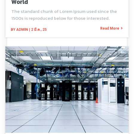
World
The standard chunk of Lorem Ipsum used since the
1500s is reproduced below for those interested.
Read More
BY
ADMIN
|
2
มี.ค., 25