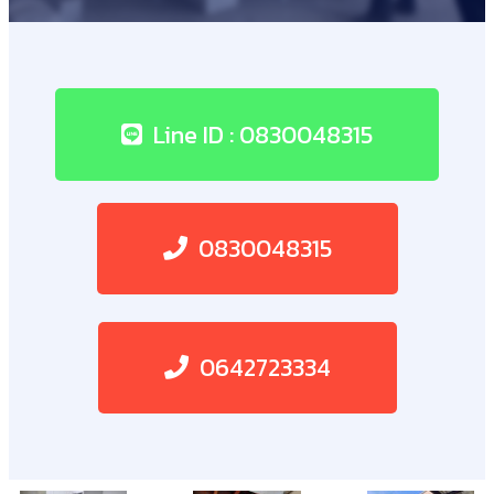
Line ID : 0830048315
0830048315
0642723334