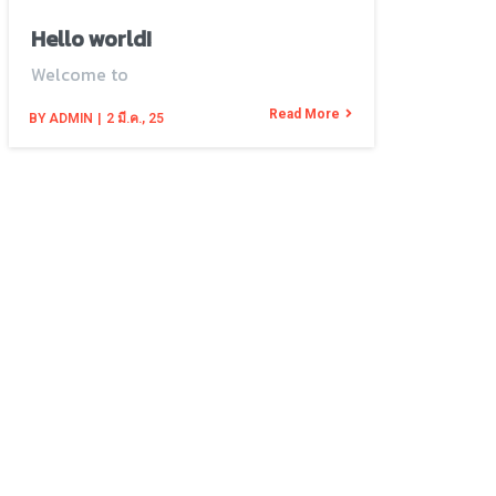
Hello world!
Welcome to
Read More
BY
ADMIN
|
2
มี.ค., 25