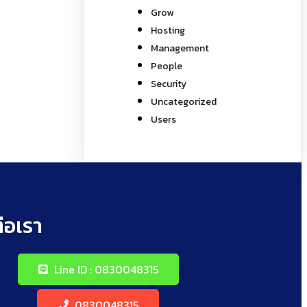
Grow
Hosting
Management
People
Security
Uncategorized
Users
่อเรา
Line ID : 0830048315
0830048315