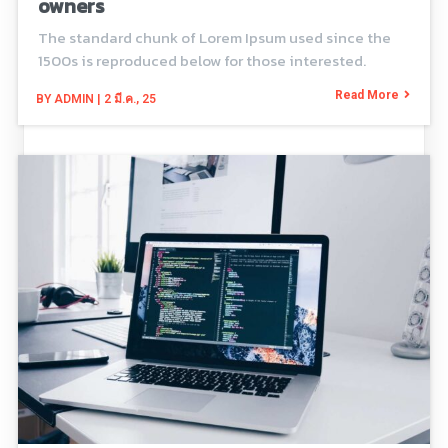
owners
The standard chunk of Lorem Ipsum used since the
1500s is reproduced below for those interested.
Read More
BY
ADMIN
|
2
มี.ค., 25