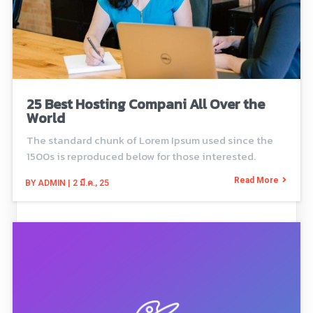
25 Best Hosting Compani All Over the
World
The standard chunk of Lorem Ipsum used since the
1500s is reproduced below for those interested.
Read More
BY
ADMIN
|
2
มี.ค., 25