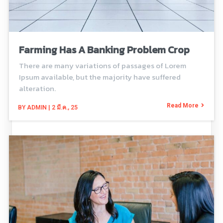
Farming Has A Banking Problem Crop
There are many variations of passages of Lorem
Ipsum available, but the majority have suffered
alteration.
Read More
BY
ADMIN
|
2
มี.ค., 25