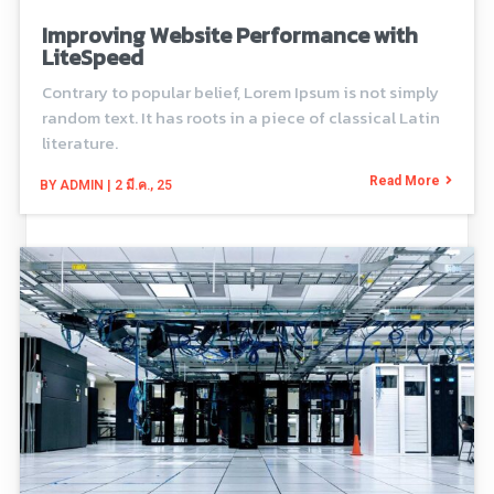
Improving Website Performance with
LiteSpeed
Contrary to popular belief, Lorem Ipsum is not simply
random text. It has roots in a piece of classical Latin
literature.
Read More
BY
ADMIN
|
2
มี.ค., 25