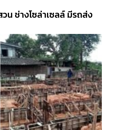
คนสวน ช่างโซล่าเซลล์ มีรถส่ง